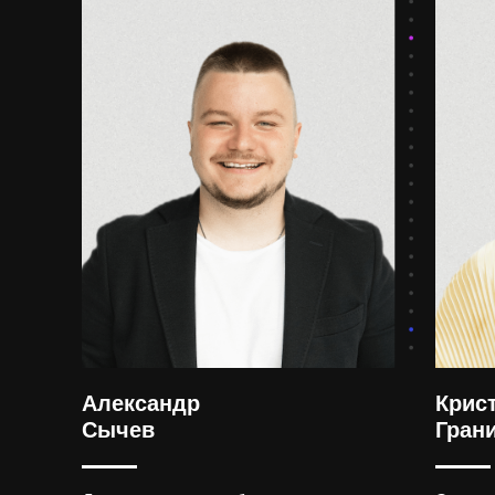
Александр
Крис
Сычев
Гран