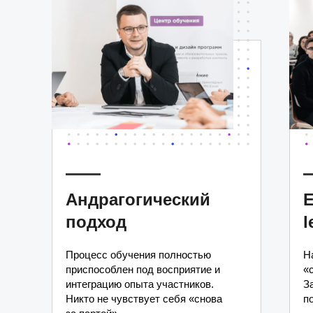
Андрагогический
E
подход
l
Процесс обучения полностью
Н
приспособлен под восприятие и
«
интеграцию опыта участников.
З
Никто не чувствует себя «снова
п